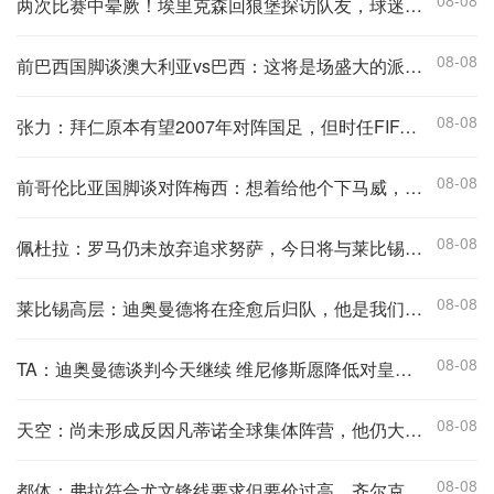
08-08
两次比赛中晕厥！埃里克森回狼堡探访队友，球迷留言：别再踢球了
08-08
前巴西国脚谈澳大利亚vs巴西：这将是场盛大的派对，希望大家都来
08-08
张力：拜仁原本有望2007年对阵国足，但时任FIFA主席布拉特干预
08-08
前哥伦比亚国脚谈对阵梅西：想着给他个下马威，结果反而激发了他
08-08
佩杜拉：罗马仍未放弃追求努萨，今日将与莱比锡接触
08-08
莱比锡高层：迪奥曼德将在痊愈后归队，他是我们的球员
08-08
TA：迪奥曼德谈判今天继续 维尼修斯愿降低对皇马的薪资要求
08-08
天空：尚未形成反因凡蒂诺全球集体阵营，他仍大权在握且态度强硬
08-08
都体：弗拉符合尤文锋线要求但要价过高，齐尔克泽不符合尤文预期