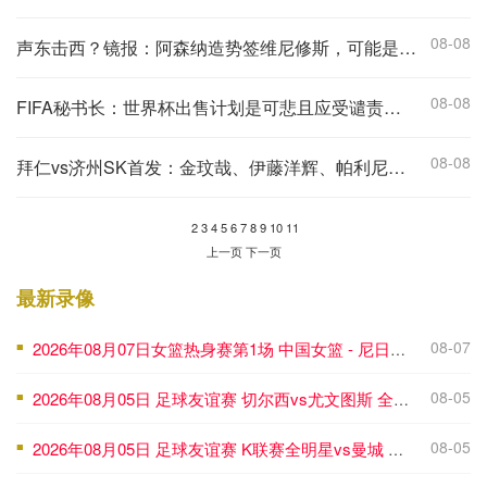
08-08
声东击西？镜报：阿森纳造势签维尼修斯，可能是想截胡迪奥曼德
08-08
FIFA秘书长：世界杯出售计划是可悲且应受谴责的事件
08-08
拜仁vs济州SK首发：金玟哉、伊藤洋辉、帕利尼亚、乌尔比希先发
最新录像
08-07
2026年08月07日女篮热身赛第1场 中国女篮 - 尼日利亚女篮 全场录像
■
08-05
2026年08月05日 足球友谊赛 切尔西vs尤文图斯 全场录像
■
08-05
2026年08月05日 足球友谊赛 K联赛全明星vs曼城 全场录像
■