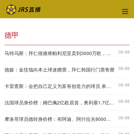
德甲
08-08
马特乌斯：拜仁很难将帕利尼亚卖到3000万欧，或许需要下调预期
08-08
德媒：金玟哉向本土球迷赠票，拜仁韩国行门票售罄
08-08
卡雷查斯：会把自己定义为富有创造力的球员 来多特目标是夺冠
08-08
法国球员身价榜：姆巴佩2亿欧居首，奥利塞1.7亿欧、杜埃1.2亿欧
08-08
摩洛哥球员德转身价榜：布阿迪、阿什拉夫8000万欧并列最高