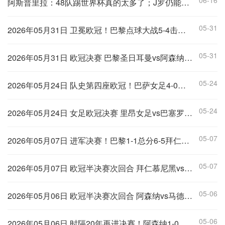
06-16
阿斯普里拉：48队踢世界杯真的太多了；J罗仍能一己之力改变比赛
05-31
2026年05月31日 卫冕欧冠！巴黎点球大战5-4击败阿森纳夺冠 加布里埃尔、埃泽失点
05-31
2026年05月31日 欧冠决赛 巴黎圣日耳曼vs阿森纳 全场录像
05-24
2026年05月24日 队史第四座欧冠！巴萨女足4-0里昂女足 帕乔尔萨尔玛均两射一传
05-24
2026年05月24日 女足欧冠决赛 里昂女足vs巴塞罗那女足 全场录像
05-07
2026年05月07日 进军决赛！巴黎1-1总分6-5拜仁将战阿森纳 登贝莱闪击凯恩破门
05-07
2026年05月07日 欧冠半决赛次回合 拜仁慕尼黑vs巴黎圣日耳曼 全场录像
05-06
2026年05月06日 欧冠半决赛次回合 阿森纳vs马德里竞技 全场录像
05-06
2026年05月06日 时隔20年再进决赛！阿森纳1-0马竞总比分2-1晋级 萨卡制胜