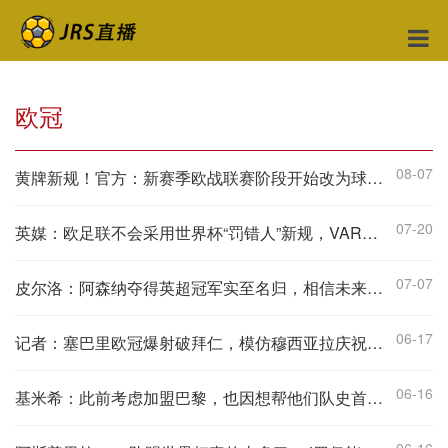
欧冠
08-07
黄牌新规！官方：新赛季欧战联赛阶段开始改为球员累计4黄停赛
07-20
英媒：欧足联不会采用世界杯“罚错人”新规，VAR仅可介入第二黄
07-07
皮尔洛：阿森纳夺得英超冠军实至名归，相信未来可以夺得欧冠冠军
06-17
记者：塞巴里欧冠爆射破拜仁，模仿穆西亚拉庆祝并和孔帕尼长谈
06-16
基米希：此前考虑加盟巴黎，也因想帮他们队史首次夺得欧冠