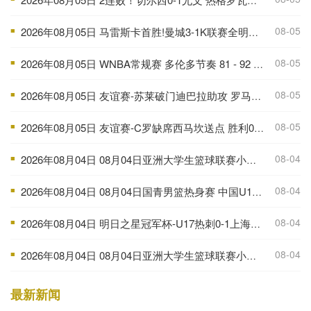
08-05
2026年08月05日 马雷斯卡首胜!曼城3-1K联赛全明星 赖因德斯努里破门塞梅尼奥助攻
■
08-05
2026年08月05日 WNBA常规赛 多伦多节奏 81 - 92 金州女武神 全场集锦
■
08-05
2026年08月05日 友谊赛-苏莱破门迪巴拉助攻 罗马4-1纽波特郡
■
08-05
2026年08月05日 友谊赛-C罗缺席西马坎送点 胜利0-2不敌阿尔梅里亚
■
08-04
2026年08月04日 08月04日亚洲大学生篮球联赛小组赛 延世大学 82 - 83 北京大学 集锦
■
08-04
2026年08月04日 08月04日国青男篮热身赛 中国U18男篮 94 - 85 加拿大大卫·安篮球学院 集锦
■
08-04
2026年08月04日 明日之星冠军杯-U17热刺0-1上海U17 李文博制胜球
■
08-04
2026年08月04日 08月04日亚洲大学生篮球联赛小组赛 早稻田大学 71 - 86 清华大学 集锦
■
最新新闻