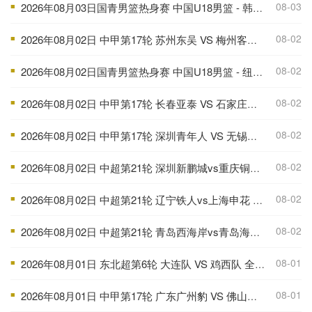
08-03
2026年08月03日国青男篮热身赛 中国U18男篮 - 韩国东国大学 全场录像
■
08-02
2026年08月02日 中甲第17轮 苏州东吴 VS 梅州客家 全场录像
■
08-02
2026年08月02日国青男篮热身赛 中国U18男篮 - 纽纳华丁闪电队 全场录像
■
08-02
2026年08月02日 中甲第17轮 长春亚泰 VS 石家庄功夫 全场录像
1
2
3
4
5
6
7
8
■
下一页
08-02
2026年08月02日 中甲第17轮 深圳青年人 VS 无锡吴钩 全场录像
■
08-02
2026年08月02日 中超第21轮 深圳新鹏城vs重庆铜梁龙 全场录像
■
08-02
2026年08月02日 中超第21轮 辽宁铁人vs上海申花 全场录像
■
08-02
2026年08月02日 中超第21轮 青岛西海岸vs青岛海牛 全场录像
■
08-01
2026年08月01日 东北超第6轮 大连队 VS 鸡西队 全场录像
■
08-01
2026年08月01日 中甲第17轮 广东广州豹 VS 佛山南狮 全场录像
■