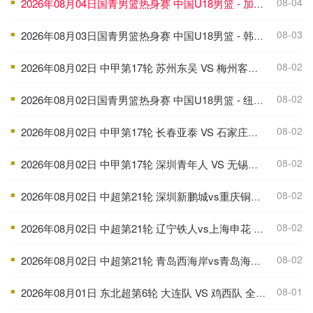
08-04
2026年08月04日国青男篮热身赛 中国U18男篮 - 加拿大大卫·安篮球学院 全场录像
■
08-03
2026年08月03日国青男篮热身赛 中国U18男篮 - 韩国东国大学 全场录像
■
08-02
2026年08月02日 中甲第17轮 苏州东吴 VS 梅州客家 全场录像
■
08-02
2026年08月02日国青男篮热身赛 中国U18男篮 - 纽纳华丁闪电队 全场录像
■
08-02
2026年08月02日 中甲第17轮 长春亚泰 VS 石家庄功夫 全场录像
■
08-02
2026年08月02日 中甲第17轮 深圳青年人 VS 无锡吴钩 全场录像
■
08-02
2026年08月02日 中超第21轮 深圳新鹏城vs重庆铜梁龙 全场录像
■
08-02
2026年08月02日 中超第21轮 辽宁铁人vs上海申花 全场录像
■
08-02
2026年08月02日 中超第21轮 青岛西海岸vs青岛海牛 全场录像
■
08-01
2026年08月01日 东北超第6轮 大连队 VS 鸡西队 全场录像
■