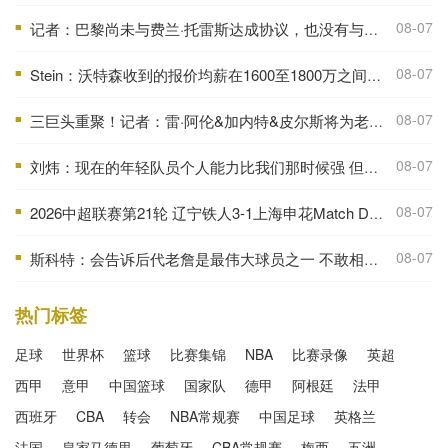
08-07
记者：巴黎尚未与费兰·托雷斯达成协议，也没有与巴萨接触
■
08-07
Stein：沃特森收到的报价均薪在1600至1800万之间 这不会让他满意
■
08-07
三巨头重聚！记者：雷·阿伦&加内特&皮尔斯将为老里名人堂颁奖
■
08-07
刘炜：现在的年轻队员个人能力比我们那时候强 但他们的配合少
■
08-07
2026中超联赛第21轮 辽宁铁人3-1上海申花Match Day比赛日纪实
■
08-07
斯科特：会告诉后代老詹是最伟大球员之一 不敢相信他能打这么久
■
热门标签
足球
世界杯
篮球
比赛集锦
NBA
比赛录像
英超
西甲
意甲
中国篮球
国家队
德甲
阿根廷
法甲
西班牙
CBA
转会
NBA常规赛
中国足球
英格兰
法国
皇家马德里
葡萄牙
CBA常规赛
梅西
五洲