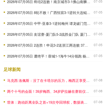
07-05
2026年07月05日 终结2连败！南京城市3-1佛山南狮 恩戈姆建功朱启文双响
■
07-05
2026年07月05日 8轮不败！广西恒宸3-1逆转大连鲲城 姆博双响拉普辛造两球+失点
■
07-05
2026年07月05日 中甲-亚泰3-1逆转梅州 谭龙破门范厚泰造余炜廉乌龙 梅州仍旧垫底
■
07-05
2026年07月05日 友谊赛-厦门队5-2战胜金门队 厦门队五人破门林世捷造王梓岩乌龙
■
07-05
2026年07月05日 2连胜！申花3-2送浙江两连败 37岁吴曦双响拉唐点射 王钰栋破门
■
07-05
2026年07月05日 遭绝平！蓉城1-1海牛14分领跑 杨明洋建功杨聪救主 海牛仍倒数第3
■
足球新闻
07-08
马克西·洛佩斯：没了在卡塔尔的压力，梅西正享受比赛且内心快乐
■
07-08
两个十号的会面！39岁梅西、34岁萨拉赫在赛前仪式握手、拥抱
■
07-08
世体：跑动距离全队之首+19次夺回球权，数据表明罗德里找回状态
■