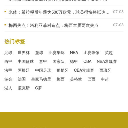
07-08
米体：希拉税后年薪为500万欧元，球员很快将抵达米兰接受体检
■
07-08
梅西失点！塔利亚菲科造点，梅西本届两次失点
■
热门标签
足球
世界杯
篮球
比赛集锦
NBA
比赛录像
英超
西甲
中国篮球
意甲
国家队
德甲
CBA
NBA常规赛
法甲
阿根廷
中国足球
葡萄牙
CBA常规赛
西班牙
转会
法国
皇家马德里
梅西
英格兰
巴西
中超
湖人
尼克斯
C罗