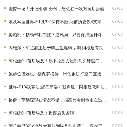
07-08
虚惊一场！开场刚刚1分钟，恩佐在一次对抗后捂着膝盖痛苦倒地
■
07-08
埃及本届世界杯1胜3平保持不败 此前历史仅4支非洲球队能打进八强
■
07-08
奥赖利：韧劲帮我们扛下逆风局，只要保持这种斗志没人能阻挡我们
■
07-08
内维尔：萨拉赫正处于职业生涯转型期 阿根廷有良好的化学反应
■
07-08
阿根廷0-1落后埃及！易卜拉欣力压利马头球破门，阿提亚助攻
■
07-08
虽越位但这也...德保罗横传，恩佐跟进打空门直接偏出
■
07-08
世界杯1/4决赛法国VS摩洛哥裁判组：阿根廷裁判法昆多·特略主哨
■
07-08
格伊：亨德森现在情况不错，很高兴看到他走在迅速康复的路上
■
07-08
阿根廷0-1落后埃及！梅西眉头紧锁
■
07-08
萨拉赫已32次出战大赛并列埃及队史第二，仅次于队友特雷泽盖
■