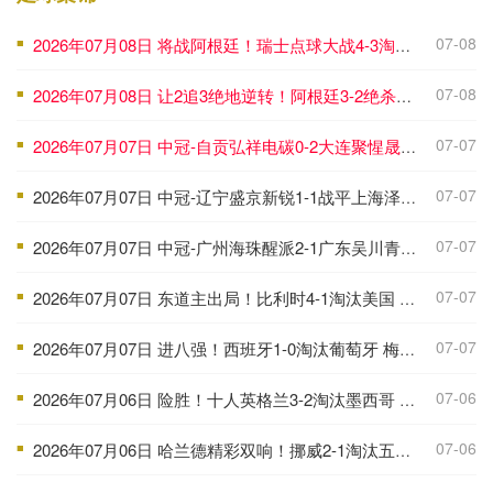
07-08
2026年07月08日 将战阿根廷！瑞士点球大战4-3淘汰哥伦比亚 D·桑切斯、库乔失点
■
07-08
2026年07月08日 让2追3绝地逆转！阿根廷3-2绝杀埃及进8强 梅西传射+失点恩佐绝杀
■
07-07
2026年07月07日 中冠-自贡弘祥电碳0-2大连聚惺晟恒 马灿杰破门
■
07-07
2026年07月07日 中冠-辽宁盛京新锐1-1战平上海泽天 双方握手言和
■
07-07
2026年07月07日 中冠-广州海珠醒派2-1广东吴川青年 黎宇扬梅开二度
■
07-07
2026年07月07日 东道主出局！比利时4-1淘汰美国 CDK2射1传 巴洛贡补时被换下
■
07-07
2026年07月07日 进八强！西班牙1-0淘汰葡萄牙 梅里诺91分钟绝杀41岁C罗最后一舞
■
07-06
2026年07月06日 险胜！十人英格兰3-2淘汰墨西哥 贝林双响凯恩点射+送点宽萨直红
■
07-06
2026年07月06日 哈兰德精彩双响！挪威2-1淘汰五星巴西 内马尔点射吉马良斯失点
■