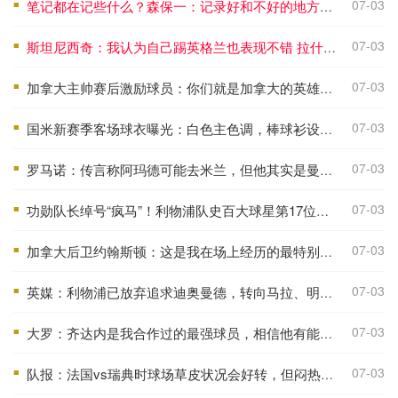
07-03
笔记都在记些什么？森保一：记录好和不好的地方，和助教球员沟通
■
07-03
斯坦尼西奇：我认为自己踢英格兰也表现不错 拉什福德进球很难防
■
07-03
加拿大主帅赛后激励球员：你们就是加拿大的英雄，是孩子们的英雄
■
07-03
国米新赛季客场球衣曝光：白色主色调，棒球衫设计风格
■
07-03
罗马诺：传言称阿玛德可能去米兰，但他其实是曼联今夏的非卖品
■
07-03
功勋队长绰号“疯马”！利物浦队史百大球星第17位：埃姆林·休斯
■
07-03
加拿大后卫约翰斯顿：这是我在场上经历的最特别时刻之一
■
07-03
英媒：利物浦已放弃追求迪奥曼德，转向马拉、明特、帕尔多等目标
■
07-03
大罗：齐达内是我合作过的最强球员，相信他有能力执教法国队
■
07-03
队报：法国vs瑞典时球场草皮状况会好转，但闷热天气可能造成影响
■