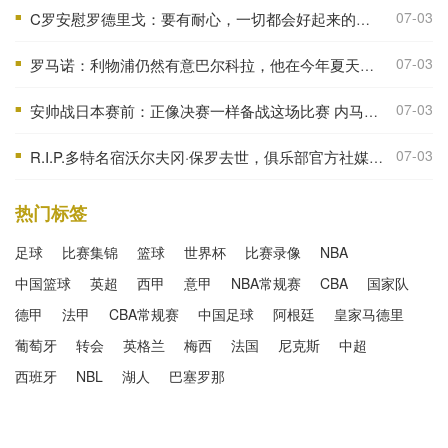
07-03
C罗安慰罗德里戈：要有耐心，一切都会好起来的，祝你好运
■
07-03
罗马诺：利物浦仍然有意巴尔科拉，他在今年夏天有可能会离开巴黎
■
07-03
安帅战日本赛前：正像决赛一样备战这场比赛 内马尔能上场15分钟
■
07-03
R.I.P.多特名宿沃尔夫冈·保罗去世，俱乐部官方社媒发文悼念
■
热门标签
足球
比赛集锦
篮球
世界杯
比赛录像
NBA
中国篮球
英超
西甲
意甲
NBA常规赛
CBA
国家队
德甲
法甲
CBA常规赛
中国足球
阿根廷
皇家马德里
葡萄牙
转会
英格兰
梅西
法国
尼克斯
中超
西班牙
NBL
湖人
巴塞罗那