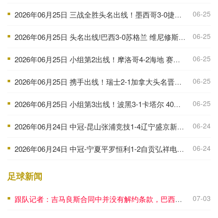
06-25
2026年06月25日 三战全胜头名出线！墨西哥3-0捷克 40岁奥乔亚登场 捷克小组出局
■
06-25
2026年06月25日 头名出线!巴西3-0苏格兰 维尼修斯双响库尼亚破门 内马尔替补登场
■
06-25
2026年06月25日 小组第2出线！摩洛哥4-2海地 赛巴里连续3场破门伊西多尔世界波
■
06-25
2026年06月25日 携手出线！瑞士2-1加拿大头名晋级 曼赞比传射巴尔加斯破门
■
06-25
2026年06月25日 小组第3出线！波黑3-1卡塔尔 40岁哲科造对手乌龙卡塔尔小组出局
■
06-24
2026年06月24日 中冠-昆山张浦竞技1-4辽宁盛京新锐 批尔卡尼梅开二度
■
06-24
2026年06月24日 中冠-宁夏平罗恒利1-2自贡弘祥电碳 季传杰读秒绝杀
■
足球新闻
07-03
跟队记者：吉马良斯合同中并没有解约条款，巴西媒体报道不实
■