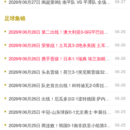
06-27
2026年06月27日 闽超第9轮 南平队 VS 平潭队 全场录像
■
足球集锦
06-26
2026年06月26日 第二出线！澳大利亚0-0闷平巴拉圭 巴拉圭4分小组第三出线待定
■
06-26
2026年06月26日 荣誉战！土耳其3-2绝杀美国 土耳其3战3分垫底出局 美国头名出线
■
06-26
2026年06月26日 携手晋级！日本1-1瑞典 埃兰加精彩世界波 日本淘汰赛将战巴西
■
06-26
2026年06月26日 头名晋级！荷兰3-1突尼斯晋级32强将战摩洛哥 布罗比范赫克建功
■
06-26
2026年06月26日 队史首次出线！科特迪瓦2-0库拉索 佩佩双响迪奥曼德桑加雷献助攻
■
06-26
2026年06月26日 出线！厄瓜多尔2-1逆转德国 萨内破门普拉塔制胜女主裁判罚引争议
■
06-25
2026年06月25日 中冠-山东球探0-1北京勇士 申展任意球直接破门
■
06-25
2026年06月25日 两连败！韩国0-1南非跌至小组第3 马塞科制胜南非小组第2出线
■