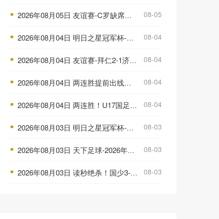
08-05
2026年08月05日 友谊赛-C罗缺席西马坎送点 胜利0-2不敌阿尔梅里亚
■
08-04
2026年08月04日 明日之星冠军杯-U17热刺0-1上海U17 李文博制胜球
■
08-04
2026年08月04日 友谊赛-拜仁2-1济州 查韦斯、阿西莫建功马特乌斯彩虹过人送助攻
■
08-04
2026年08月04日 两连胜提前出线！U17国足1-0毕巴U17 程晟涵连场破门赵松源中楣
■
08-04
2026年08月04日 两连胜！U17国足1-0毕巴U17 程晟涵连场头球破门制胜赵松源中楣
■
08-03
2026年08月03日 明日之星冠军杯-上海U17 3-3 葡体U17 梁锦鸿梅开二度
■
08-03
2026年08月03日 天下足球-2026年世界杯50大名场面
■
08-03
2026年08月03日 读秒绝杀！国少3-2阿森纳U17 赵松源1V4一条龙+造乌龙 程晟涵绝杀
■