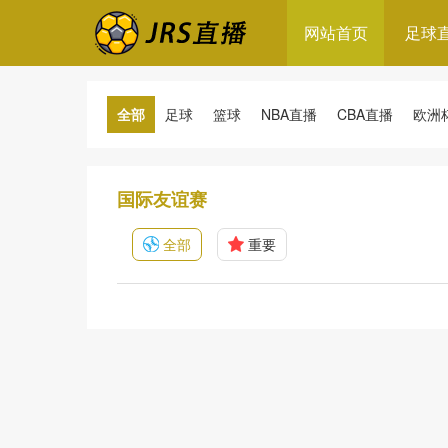
网站首页
足球
全部
足球
篮球
NBA直播
CBA直播
欧洲
国际友谊赛
全部
重要