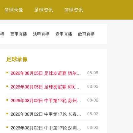
篮球录像
足球资讯
篮球资讯
直播
西甲直播
法甲直播
意甲直播
欧冠直播
足球录像
08-05
2026年08月05日 足球友谊赛 切尔西vs尤文图斯 全场录像
■
08-05
2026年08月05日 足球友谊赛 K联赛全明星vs曼城 全场录像
■
08-02
2026年08月02日 中甲第17轮 苏州东吴 VS 梅州客家 全场录像
■
08-02
2026年08月02日 中甲第17轮 长春亚泰 VS 石家庄功夫 全场录像
■
08-02
2026年08月02日 中甲第17轮 深圳青年人 VS 无锡吴钩 全场录像
■