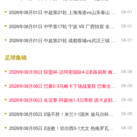
08-01
2026年08月01日 中超第21轮 上海海港vs山东泰山 全场录像
■
08-01
2026年08月01日 中甲第17轮 宁波 VS 广西恒宸 全场录像
■
08-01
2026年08月01日 中超第21轮 成都蓉城vs武汉三镇 全场录像
■
足球集锦
08-06
2026年08月06日 联盟杯-迈阿密国际4-2圣路易斯 梅西2射1传 阿伦助攻戴帽
■
08-06
2026年08月06日 巴黎0-3马略卡下场战曼联 巴黎全场控球近6成+8射3正未果
■
08-06
2026年08月06日 友谊赛-阿森纳1-3贝蒂斯 因卡皮耶破门难救主 福纳尔斯1射2传
■
08-05
2026年08月05日 2场不胜！米兰1-1国米 迪马尔科破门 恩昆库造点+点射拉莫斯登场
■
08-05
2026年08月05日 2连败！切尔西0-1尤文 热格罗瓦世界波制胜穆德里克时隔614天复出
■