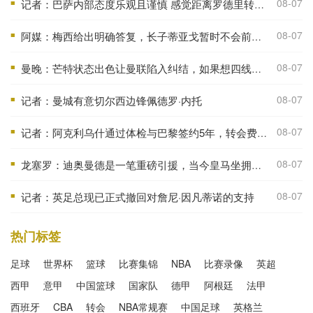
08-07
记者：巴萨内部态度乐观且谨慎 感觉距离罗德里转会完成更近了
■
08-07
阿媒：梅西给出明确答复，长子蒂亚戈暂时不会前往拉玛西亚青训
■
08-07
曼晚：芒特状态出色让曼联陷入纠结，如果想四线争冠可能还得买人
■
08-07
记者：曼城有意切尔西边锋佩德罗·内托
■
08-07
记者：阿克利乌什通过体检与巴黎签约5年，转会费5000万欧元
■
08-07
龙塞罗：迪奥曼德是一笔重磅引援，当今皇马坐拥世界独一档攻击线
■
08-07
记者：英足总现已正式撤回对詹尼·因凡蒂诺的支持
■
热门标签
足球
世界杯
篮球
比赛集锦
NBA
比赛录像
英超
西甲
意甲
中国篮球
国家队
德甲
阿根廷
法甲
西班牙
CBA
转会
NBA常规赛
中国足球
英格兰