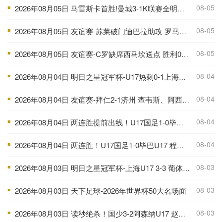
08-05
2026年08月05日 马雷斯卡首胜!曼城3-1K联赛全明星 赖因德斯努里破门塞梅尼奥助攻
■
08-05
2026年08月05日 友谊赛-苏莱破门迪巴拉助攻 罗马4-1纽波特郡
■
08-05
2026年08月05日 友谊赛-C罗缺席西马坎送点 胜利0-2不敌阿尔梅里亚
■
08-04
2026年08月04日 明日之星冠军杯-U17热刺0-1上海U17 李文博制胜球
■
08-04
2026年08月04日 友谊赛-拜仁2-1济州 查韦斯、阿西莫建功马特乌斯彩虹过人送助攻
■
08-04
2026年08月04日 两连胜提前出线！U17国足1-0毕巴U17 程晟涵连场破门赵松源中楣
■
08-04
2026年08月04日 两连胜！U17国足1-0毕巴U17 程晟涵连场头球破门制胜赵松源中楣
■
08-03
2026年08月03日 明日之星冠军杯-上海U17 3-3 葡体U17 梁锦鸿梅开二度
■
08-03
2026年08月03日 天下足球-2026年世界杯50大名场面
■
08-03
2026年08月03日 读秒绝杀！国少3-2阿森纳U17 赵松源1V4一条龙+造乌龙 程晟涵绝杀
■